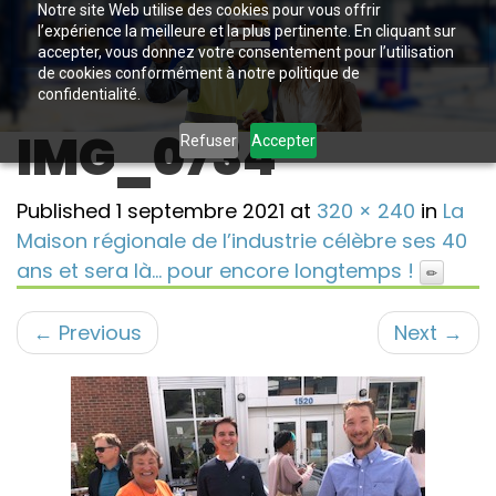
Notre site Web utilise des cookies pour vous offrir
l’expérience la meilleure et la plus pertinente. En cliquant sur
accepter, vous donnez votre consentement pour l’utilisation
de cookies conformément à notre politique de
confidentialité.
IMG_0734
Refuser
Accepter
Published
1 septembre 2021
at
320 × 240
in
La
Maison régionale de l’industrie célèbre ses 40
ans et sera là… pour encore longtemps !
←
Previous
Next
→