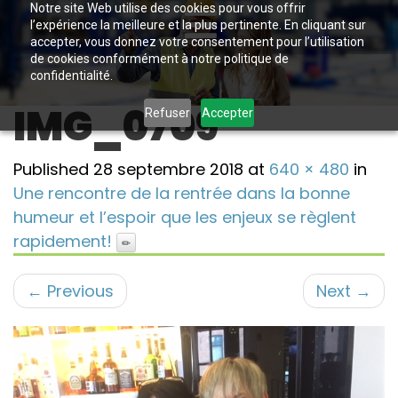
Notre site Web utilise des cookies pour vous offrir
l’expérience la meilleure et la plus pertinente. En cliquant sur
accepter, vous donnez votre consentement pour l’utilisation
de cookies conformément à notre politique de
confidentialité.
IMG_0709
Refuser
Accepter
Published
28 septembre 2018
at
640 × 480
in
Une rencontre de la rentrée dans la bonne
humeur et l’espoir que les enjeux se règlent
rapidement!
←
Previous
Next
→