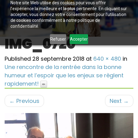
Notre site Web utilise des cookies pour vous offrir
l’expérience la meilleure et la plus pertinente. En cliquant sur
accepter, vous donnez votre consentement pour l’utilisation
de cookies conformément à notre politique de
confidentialité.
IMG_0720
Refuser
Accepter
Published
28 septembre 2018
at
640 × 480
in
Une rencontre de la rentrée dans la bonne
humeur et l’espoir que les enjeux se règlent
rapidement!
←
Previous
Next
→