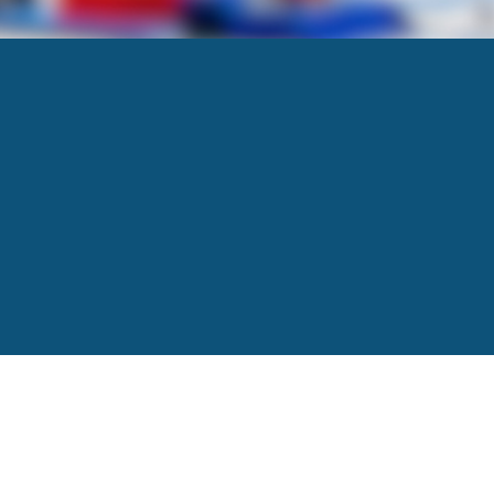
Next
→