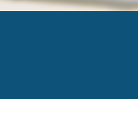
8
Published
24 juillet 2025
at
500 × 500
in
Rendez-
←
Previous