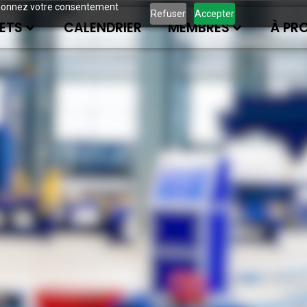
ous donnez votre consentement
Refuser
Accepter
ETS
CALENDRIER
MEMBRES
À PR