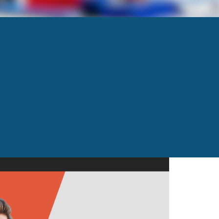
Next
→