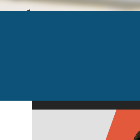
CRÉATION SANS TI
Published
7 mai 2024
at
5800 × 3000
in
Rendez-
←
Previous