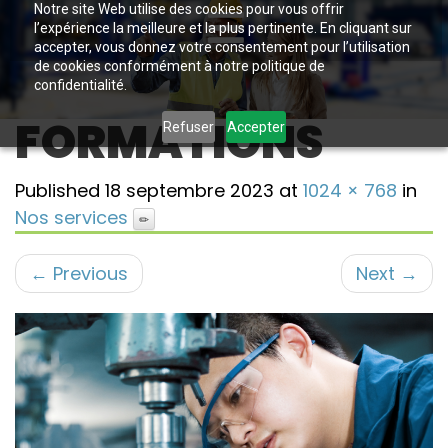
Notre site Web utilise des cookies pour vous offrir
l’expérience la meilleure et la plus pertinente. En cliquant sur
accepter, vous donnez votre consentement pour l’utilisation
de cookies conformément à notre politique de
confidentialité.
FORMATIONS
Refuser
Accepter
Published
18 septembre 2023
at
1024 × 768
in
Nos services
←
Previous
Next
→