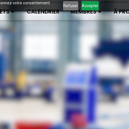
ous donnez votre consentement
Refuser
Accepter
ETS
CALENDRIER
MEMBRES
À PR