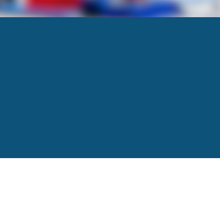
Next
→