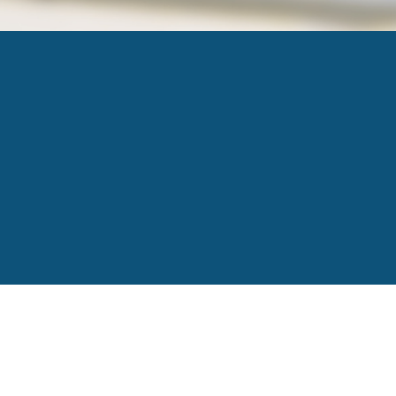
CETEQ 1
Published
24 mai 2018
at
×
in
Industrie 4.0: Com