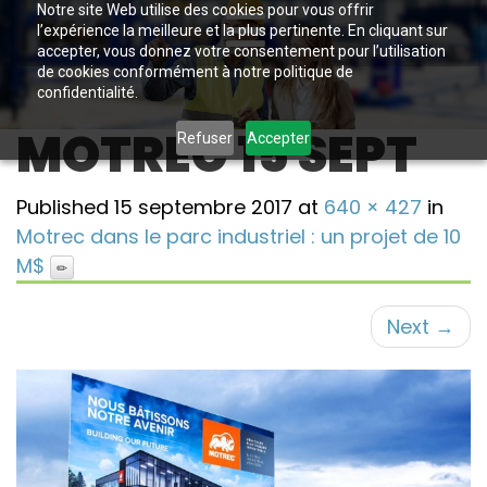
Notre site Web utilise des cookies pour vous offrir
l’expérience la meilleure et la plus pertinente. En cliquant sur
accepter, vous donnez votre consentement pour l’utilisation
de cookies conformément à notre politique de
confidentialité.
MOTREC 15 SEPT
Refuser
Accepter
Published
15 septembre 2017
at
640 × 427
in
Motrec dans le parc industriel : un projet de 10
M$
Next
→