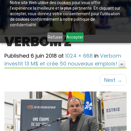
Notre site Web utilise des cookies pour vous offrir
l’expérience la meilleure et la plus pertinente. En cliquant sur
accepter, vous donnez votre consentement pour l’utilisation
de cookies conformément à notre politique de
confidentialité.
VERBOM 2
Refuser
Accepter
Published
6 juin 2018
at
1024 × 668
in
Verbom
investit 13 M$ et crée 50 nouveaux emplois!
Next
→