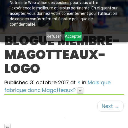
Notre site Web utilise des cookies pour vous offrir
l’expérience la meilleure et la plus pertinente. En cliquant sur
accepter, vous donnez votre consentement pour l’utilisation
de cookies conformément à notre politique de
confidentialité.
BLOGUE MEMBRE-
Refuser
Accepter
MAGOTTEAUX-
LOGO
Published
31 octobre 2017
at
×
in
Mais que
fabrique donc Magotteaux?
Next
→