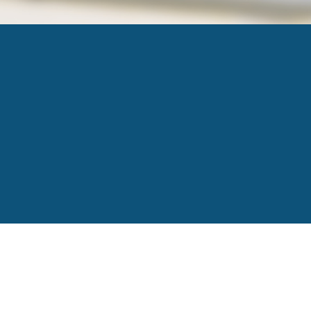
MATRITECH
Published
24 mai 2016
at
275 × 183
in
Matritech t