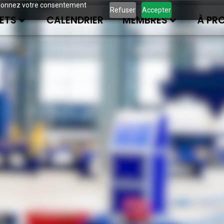
ous donnez votre consentement
Refuser
Accepter
ETS
CALENDRIER
MEMBRES
À PR