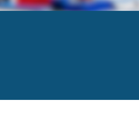
ercial »
Next
→