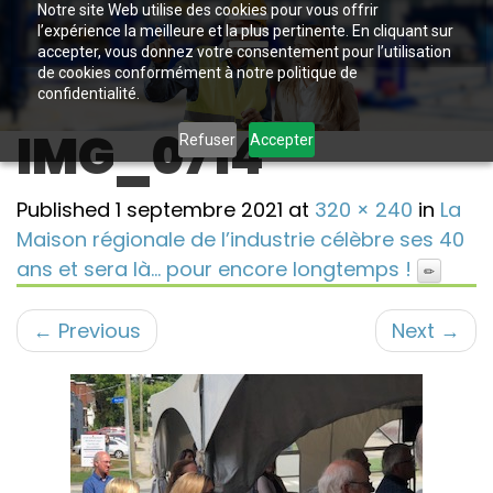
Notre site Web utilise des cookies pour vous offrir
l’expérience la meilleure et la plus pertinente. En cliquant sur
accepter, vous donnez votre consentement pour l’utilisation
de cookies conformément à notre politique de
confidentialité.
IMG_0714
Refuser
Accepter
Published
1 septembre 2021
at
320 × 240
in
La
Maison régionale de l’industrie célèbre ses 40
ans et sera là… pour encore longtemps !
←
Previous
Next
→