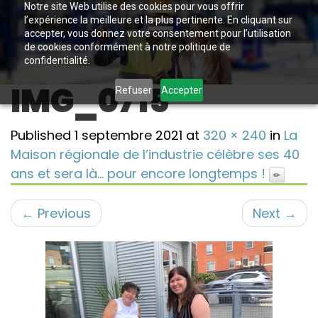
Notre site Web utilise des cookies pour vous offrir
l’expérience la meilleure et la plus pertinente. En cliquant sur
accepter, vous donnez votre consentement pour l’utilisation
de cookies conformément à notre politique de
confidentialité.
IMG_0715
Refuser
Accepter
Published
1 septembre 2021
at
320 × 240
in
La
Maison régionale de l’industrie célèbre ses 40
ans et sera là… pour encore longtemps !
←
Previous
Next
→